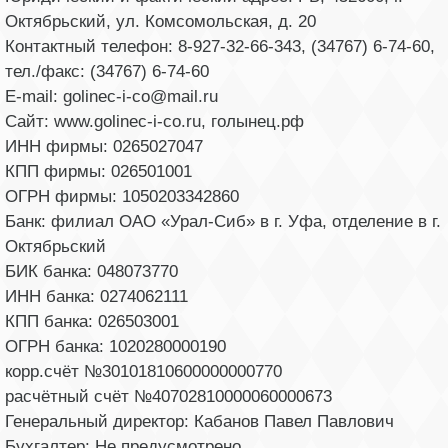
Октябрьский, ул. Комсомольская, д. 20
Контактный телефон: 8-927-32-66-343, (34767) 6-74-60,
тел./факс: (34767) 6-74-60
E-mail: golinec-i-co@mail.ru
Сайт: www.golinec-i-co.ru, голынец.рф
ИНН фирмы: 0265027047
КПП фирмы: 026501001
ОГРН фирмы: 1050203342860
Банк: филиал ОАО «Урал-Сиб» в г. Уфа, отделение в г.
Октябрьский
БИК банка: 048073770
ИНН банка: 0274062111
КПП банка: 026503001
ОГРН банка: 1020280000190
корр.счёт №30101810600000000770
расчётный счёт №40702810000060000673
Генеральный директор: Кабанов Павел Павлович
Бухгалтер: Не предусмотрено.