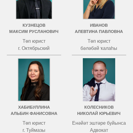
КУЗНЕЦОВ
ИВАНОВ
МАКСИМ РУСЛАНОВИЧ
АЛЕВТИНА ПАВЛОВНА
Төп юрист
Төп юрист
г. Октябрьский
бәләбәй ҡалаһы
ХАБИБУЛЛИНА
КОЛЕСНИКОВ
АЛЬБИН ФАНИСОВНА
НИКОЛАЙ ЮРЬЕВИЧ
Төп юрист
Енәйәт эштәре буйынса
г. Туймазы
Адвокат