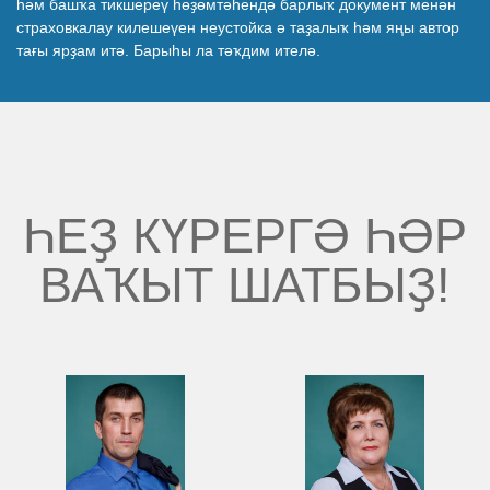
һәм башҡа тикшереү һөҙөмтәһендә барлыҡ документ менән
Беҙҙең еңеү
страховкалау килешеүен неустойка ә таҙалыҡ һәм яңы автор
тағы ярҙам итә. Барыһы ла тәҡдим ителә.
Ялыу биреү хеҙмәткәрҙәре
ҺЕҘ КҮРЕРГӘ ҺӘР
ВАҠЫТ ШАТБЫҘ!