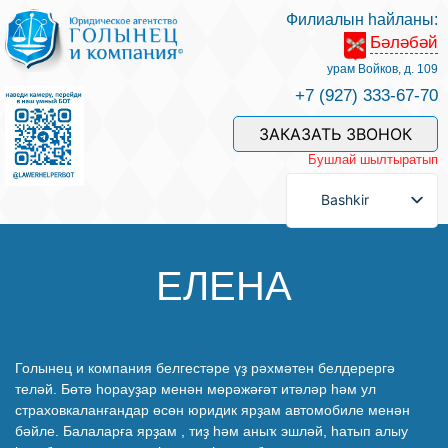
Филиалын һайланы:
Бәләбәй
Беҙҙең белгестәр һәм хеҙмәттәр
урам Войков, д. 109
+7 (927) 333-67-70
Хеҙмәт хаҡын түләү
ЗАКАЗАТЬ ЗВОНОК
Бушлай шылтыратып
Һорау биреү
Bashkir
Бәйләнеш
ЕЛЕНА
Баһалама
Голынец и компания белгестәре үҙ рәхмәтен белдерергә
теләй. Бөтә һорауҙар менән мөрәжәғәт итәләр һәм ул
Файҙалы мәҡәләләр
страховкаланғандар өсөн юридик ярҙам автомобиле менән
бәйле. Балаларға ярҙам , тиҙ һәм аныҡ эшләй, һатып алыу