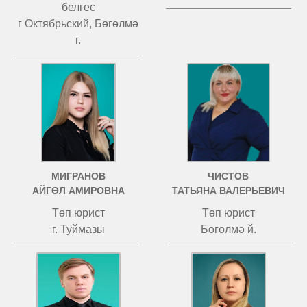
белгес
г Октябрьский, Бөгөлмә
г.
МИГРАНОВ
ЧИСТОВ
АЙГӨЛ АМИРОВНА
ТАТЬЯНА ВАЛЕРЬЕВИЧ
Төп юрист
Төп юрист
г. Туймазы
Бөгөлмә й.