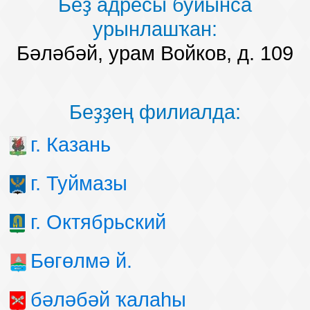
Беҙ адресы буйынса
урынлашҡан:
Бәләбәй, урам Войков, д. 109
Беҙҙең филиалда:
г. Казань
г. Туймазы
г. Октябрьский
Бөгөлмә й.
бәләбәй ҡалаһы