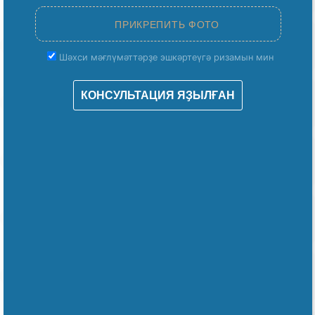
Шәхси мәғлүмәттәрҙе эшкәртеүгә ризамын мин