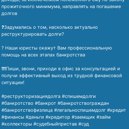
прожиточного минимума, направлять на погашение
долгов
⠀
❓Задумались о том, насколько актуально
реструктурировать долги?
⠀
? Наши юристы окажут Вам профессиональную
помощь на всех этапах банкротства
⠀
❗❗❗Пиши, звони, приходи в офис за консультацией и
получи эффективный выход из трудной финансовой
ситуации!
⠀
#реструкторизациядолга #спишемдолги
#банкротство #банкрот #банкротствограждан
#банкротствофизлица #легальноспишемдолг #кредит
#финансы #деньги #кредитор #заемщик #займ
#коллекторы #судебныйпристав #суд