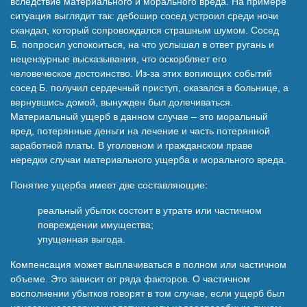
вследствие материального и морального вреда. На примере
ситуация выглядит так: дебошир сосед устроил среди ночи
скандал, который сопровождался страшным шумом. Сосед
Б. попросил успокоиться, на что услышал в ответ ругань и
нецензурные высказывания, что оскорбляет его
человеческое достоинство. Из-за этих вопиющих событий
сосед Б. получил сердечный приступ, оказался в больнице, а
вернувшись домой, вынужден был долечиваться.
Материальный ущерб в данном случае – это моральный
вред, потерянные деньги на лечение и часть потерянной
заработной платы. В уголовном и гражданском праве
нередки случаи материального ущерба и морального вреда.
Понятие ущерба имеет две составляющие:
реальный убыток состоит в утрате или частичном
повреждении имущества;
упущенная выгода.
Компенсация может выплачиваться в полном или частичном
объеме. Это зависит от ряда факторов. О частичном
восполнении убытков говорят в том случае, если ущерб был