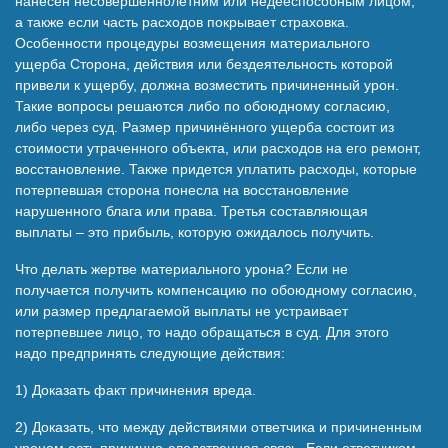
нанесен несовершеннолетним или недееспособным лицом,
а также если часть расходов покрывает страховка.
Особенности процедуры возмещения материального
ущерба Сторона, действия или бездеятельность которой
привели к ущербу, должна возместить причиненный урон.
Такие вопросы решаются либо по обоюдному согласию,
либо через суд. Размер причинённого ущерба состоит из
стоимости утраченного объекта, или расходов на его ремонт,
восстановление. Также придется уплатить расходы, которые
потерпевшая сторона понесла на восстановление
нарушенного блага или права. Третья составляющая
выплаты – это прибыль, которую ожидалось получить.
Что делать жертве материального урона? Если не
получается получить компенсацию по обоюдному согласию,
или размер предлагаемой выплаты не устраивает
потерпевшее лицо, то надо обращаться в суд. Для этого
надо предпринять следующие действия:
1) Доказать факт причинения вреда.
2) Доказать, что между действиями ответчика и причиненным
уроном есть причинно-следственная связь. Если ответчиком