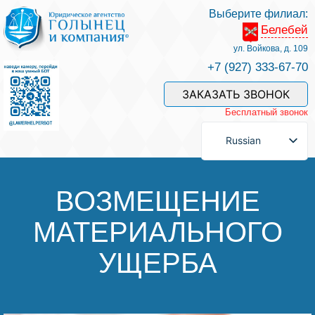
Выберите филиал:
Белебей
Услуги и наши специалисты
ул. Войкова, д. 109
+7 (927) 333-67-70
Оплата услуг
ЗАКАЗАТЬ ЗВОНОК
Бесплатный звонок
Задать вопрос
Russian
Контакты
ВОЗМЕЩЕНИЕ
МАТЕРИАЛЬНОГО
Отзывы
УЩЕРБА
Полезные статьи