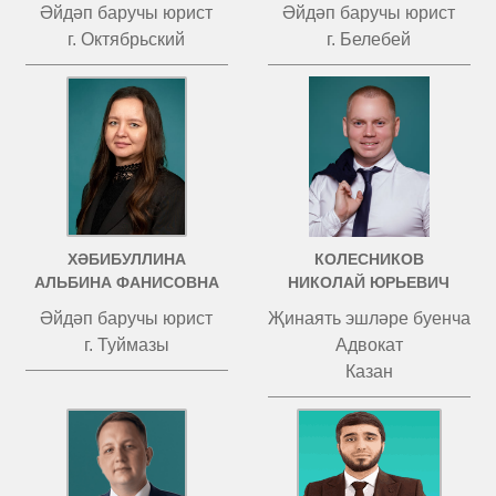
Әйдәп баручы юрист
Әйдәп баручы юрист
г. Октябрьский
г. Белебей
ХӘБИБУЛЛИНА
КОЛЕСНИКОВ
АЛЬБИНА ФАНИСОВНА
НИКОЛАЙ ЮРЬЕВИЧ
Әйдәп баручы юрист
Җинаять эшләре буенча
г. Туймазы
Адвокат
Казан