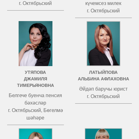
г. Октябрьский
күчемсез милек
г. Октябрьский
УТЯПОВА
ЛАТЫЙПОВА
ДЖАМИЛЯ
АЛЬБИНА АФЛАХОВНА
ТИМЕРЬЯНОВНА
Әйдәп баручы юрист
Белгече буенча пенсия
г. Октябрьский
бәхәсләр
г. Октябрьский, Бөгелмә
шәһәре