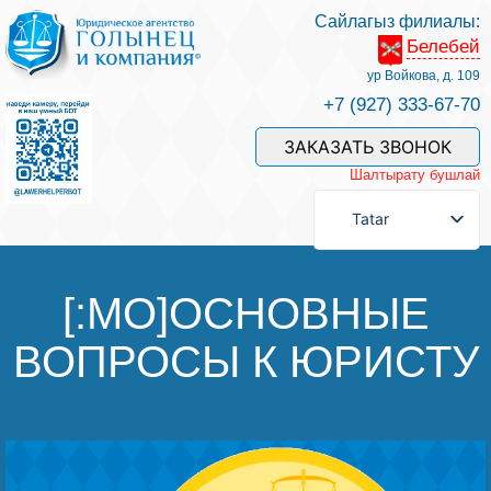
Сайлагыз филиалы:
Белебей
Хезмәтләре һәм безнең белгечләр
ур Войкова, д. 109
+7 (927) 333-67-70
Хезмәт өчен түләү
ЗАКАЗАТЬ ЗВОНОК
Шалтырату бушлай
Сорау бирергә
Tatar
Элемтәләр
[:MO]ОСНОВНЫЕ
ВОПРОСЫ К ЮРИСТУ
Фикерләр
Файдалы мәкаләләр