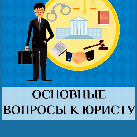
Безнең җиңү
Пожаловаться на хезмәткәре