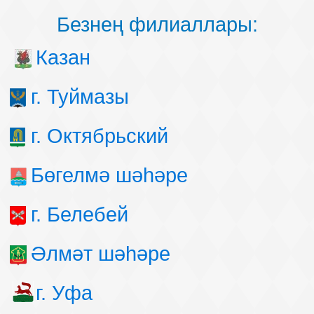
Безнең филиаллары:
Казан
г. Туймазы
г. Октябрьский
Бөгелмә шәһәре
г. Белебей
Әлмәт шәһәре
г. Уфа