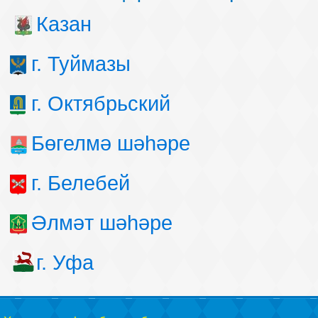
Казан
г. Туймазы
г. Октябрьский
Бөгелмә шәһәре
г. Белебей
Әлмәт шәһәре
г. Уфа