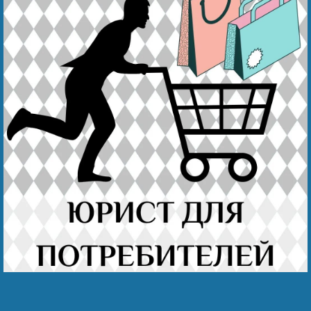
Безнең җиңү
Пожаловаться на хезмәткәре