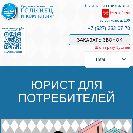
Сайлагыз филиалы:
Белебей
Хезмәтләре һәм безнең белгечләр
ур Войкова, д. 109
+7 (927) 333-67-70
Хезмәт өчен түләү
ЗАКАЗАТЬ ЗВОНОК
Шалтырату бушлай
Сорау бирергә
Tatar
Элемтәләр
ЮРИСТ ДЛЯ
ПОТРЕБИТЕЛЕЙ
Фикерләр
Файдалы мәкаләләр