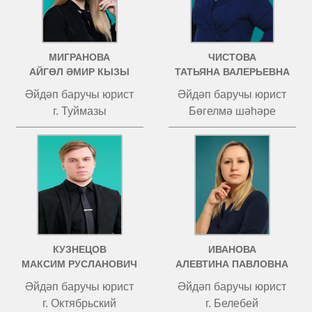
МИГРАНОВА
ЧИСТОВА
АЙГӨЛ ӘМИР КЫЗЫ
ТАТЬЯНА ВАЛЕРЬЕВНА
Әйдәп баручы юрист
Әйдәп баручы юрист
г. Туймазы
Бөгелмә шәһәре
КУЗНЕЦОВ
ИВАНОВА
МАКСИМ РУСЛАНОВИЧ
АЛЕВТИНА ПАВЛОВНА
Әйдәп баручы юрист
Әйдәп баручы юрист
г. Октябрьский
г. Белебей