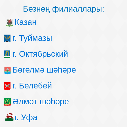
Безнең филиаллары:
Казан
г. Туймазы
г. Октябрьский
Бөгелмә шәһәре
г. Белебей
Әлмәт шәһәре
г. Уфа