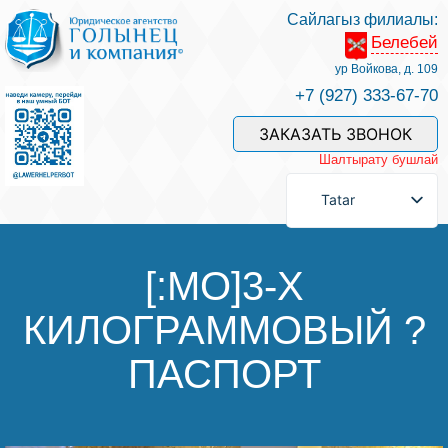
Сайлагыз филиалы:
Белебей
Хезмәтләре һәм безнең белгечләр
ур Войкова, д. 109
+7 (927) 333-67-70
Хезмәт өчен түләү
ЗАКАЗАТЬ ЗВОНОК
Шалтырату бушлай
Сорау бирергә
Tatar
Элемтәләр
[:MO]3-Х
КИЛОГРАММОВЫЙ ?
Фикерләр
ПАСПОРТ
Файдалы мәкаләләр