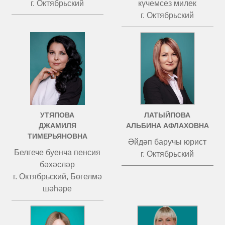
г. Октябрьский
күчемсез милек
г. Октябрьский
УТЯПОВА
ЛАТЫЙПОВА
ДЖАМИЛЯ
АЛЬБИНА АФЛАХОВНА
ТИМЕРЬЯНОВНА
Әйдәп баручы юрист
Белгече буенча пенсия
г. Октябрьский
бәхәсләр
г. Октябрьский, Бөгелмә
шәһәре