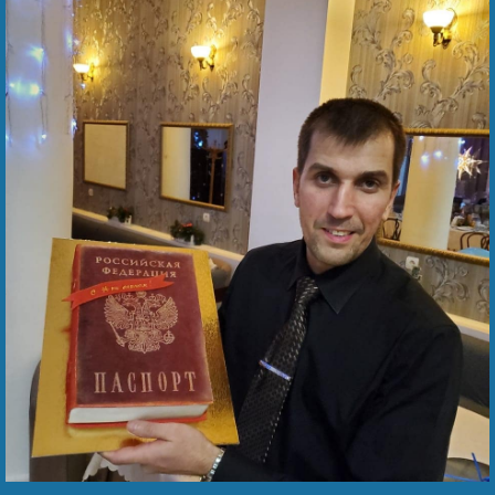
Безнең җиңү
Пожаловаться на хезмәткәре