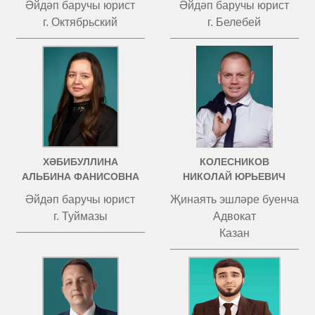
Әйдәп баручы юрист
Әйдәп баручы юрист
г. Октябрьский
г. Белебей
ХӘБИБУЛЛИНА
КОЛЕСНИКОВ
АЛЬБИНА ФАНИСОВНА
НИКОЛАЙ ЮРЬЕВИЧ
Әйдәп баручы юрист
Җинаять эшләре буенча
г. Туймазы
Адвокат
Казан