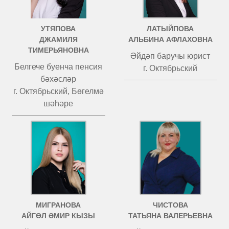
УТЯПОВА
ЛАТЫЙПОВА
ДЖАМИЛЯ
АЛЬБИНА АФЛАХОВНА
ТИМЕРЬЯНОВНА
Әйдәп баручы юрист
Белгече буенча пенсия
г. Октябрьский
бәхәсләр
г. Октябрьский, Бөгелмә
шәһәре
МИГРАНОВА
ЧИСТОВА
АЙГӨЛ ӘМИР КЫЗЫ
ТАТЬЯНА ВАЛЕРЬЕВНА