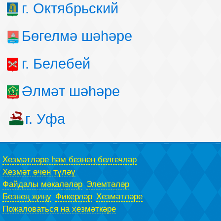
г. Октябрьский
Бөгелмә шәһәре
г. Белебей
Әлмәт шәһәре
г. Уфа
Хезмәтләре һәм безнең белгечләр
Хезмәт өчен түләү
Файдалы мәкаләләр
Элемтәләр
Безнең җиңү
Фикерләр
Хезмәтләре
Пожаловаться на хезмәткәре