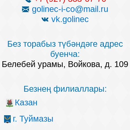
golinec-i-co@mail.ru
vk.golinec
Без торабыз түбәндәге адрес
буенча:
Белебей урамы, Войкова, д. 109
Безнең филиаллары:
Казан
г. Туймазы