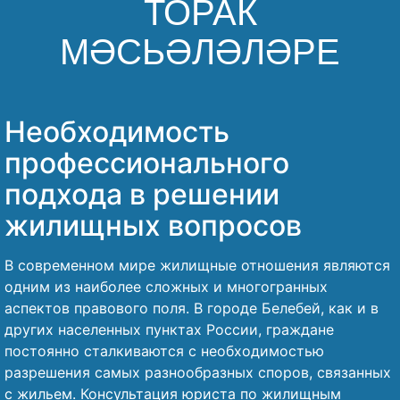
ТОРАК
Безнең җиңү
МӘСЬӘЛӘЛӘРЕ
Пожаловаться на хезмәткәре
Необходимость
профессионального
подхода в решении
жилищных вопросов
В современном мире жилищные отношения являются
одним из наиболее сложных и многогранных
аспектов правового поля. В городе Белебей, как и в
других населенных пунктах России, граждане
постоянно сталкиваются с необходимостью
разрешения самых разнообразных споров, связанных
с жильем. Консультация юриста по жилищным