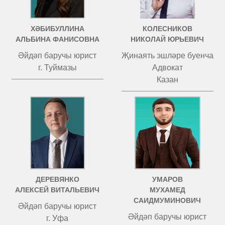
ХӘБИБУЛЛИНА
КОЛЕСНИКОВ
АЛЬБИНА ФАНИСОВНА
НИКОЛАЙ ЮРЬЕВИЧ
Әйдәп баручы юрист
Җинаять эшләре буенча
г. Туймазы
Адвокат
Казан
ДЕРЕВЯНКО
УМАРОВ
АЛЕКСЕЙ ВИТАЛЬЕВИЧ
МУХАМЕД
САИДМУМИНОВИЧ
Әйдәп баручы юрист
Әйдәп баручы юрист
г. Уфа