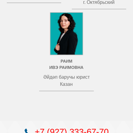
г. Октябрьский
РАИМ
ИВЭ РАИМОВНА
Әйдәп баручы юрист
Казан
+7 (927) 333-67-70