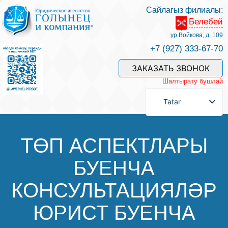
Сайлагыз филиалы:
Белебей
Хезмәтләре һәм безнең белгечләр
ур Войкова, д. 109
+7 (927) 333-67-70
Хезмәт өчен түләү
ЗАКАЗАТЬ ЗВОНОК
Шалтырату бушлай
Сорау бирергә
Tatar
Элемтәләр
ТӨП АСПЕКТЛАРЫ
БУЕНЧА
Фикерләр
КОНСУЛЬТАЦИЯЛӘР
Файдалы мәкаләләр
ЮРИСТ БУЕНЧА