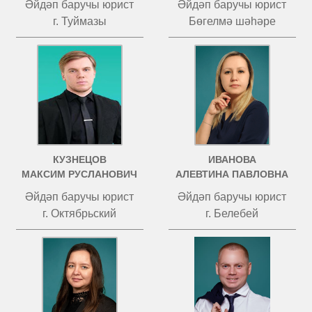
Әйдәп баручы юрист
Әйдәп баручы юрист
г. Туймазы
Бөгелмә шәһәре
КУЗНЕЦОВ
ИВАНОВА
МАКСИМ РУСЛАНОВИЧ
АЛЕВТИНА ПАВЛОВНА
Әйдәп баручы юрист
Әйдәп баручы юрист
г. Октябрьский
г. Белебей